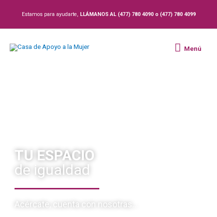
Ir
Estamos para ayudarte,
LLÁMANOS AL (477) 780 4090 o (477) 780 4099
al
contenido
Menú
Menú
TU ESPACIO
de igualdad
Acércate, cuenta con nosotras...